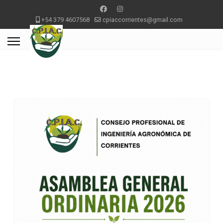
+54 379 4607568
cpiaccorrientes@gmail.com