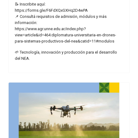
📝 Inscribite aquí:
https://forms.gle/F6FdXQxGXHq2D4wPA
📌 Consultá requisitos de admisión, módulos y más
información:
https://www.agr.unne.edu.ar/index.php?
view=article&id=464:diplomatura-universitaria-en-drones-
para-sistemas-productivos-del-nea&catid=11#modulos
🌱 Tecnología, innovación y producción para el desarrollo
del NEA.