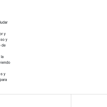
ludar
or y
iso y
o de
 la
viendo
es y
 para