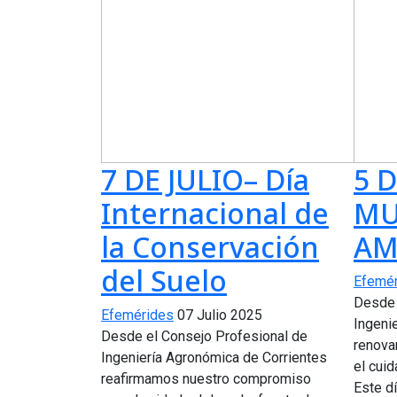
7 DE JULIO– Día
5 D
Internacional de
MU
la Conservación
AM
del Suelo
Efemé
Desde 
Efemérides
07 Julio 2025
Ingeni
Desde el Consejo Profesional de
renova
Ingeniería Agronómica de Corrientes
el cuid
reafirmamos nuestro compromiso
Este dí