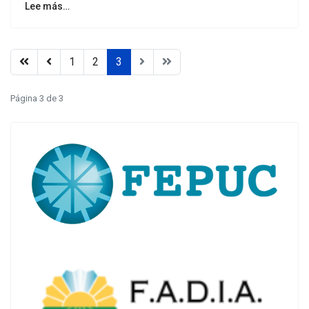
Lee más…
1
2
3
Página 3 de 3