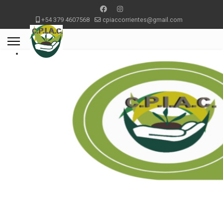
+54 379 4607568
cpiaccorrientes@gmail.com