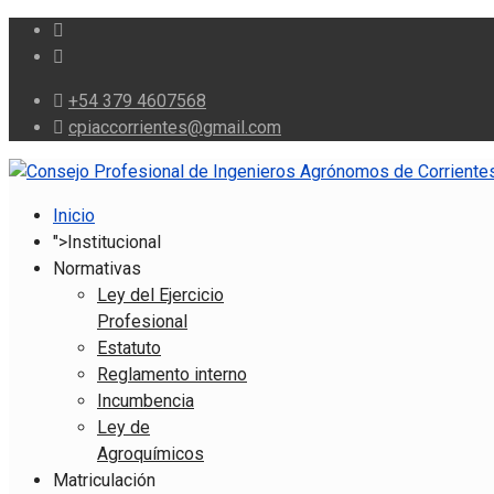
+54 379 4607568
cpiaccorrientes@gmail.com
Inicio
">
Institucional
Normativas
Ley del Ejercicio
Profesional
Estatuto
Reglamento interno
Incumbencia
Ley de
Agroquímicos
Matriculación