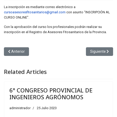
La inscripción es mediante correo electrónico a
cursoasesoresfitosanitarios@gmail.com
con asunto “INSCRIPCIÓN AL
CURSO ONLINE”.
Con la aprobación del curso los profesionales podrán realizar su
inscripción en el Registro de Asesores Fitosanitarios de la Provincia.
Artículo anterior: Jornada presencial: AGROECOLOGÍA Y AMBIENT
Artículo sigui
Anterior
Siguiente
Related Articles
6° CONGRESO PROVINCIAL DE
INGENIEROS AGRÓNOMOS
administrador
25 Julio 2023